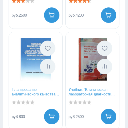
миелограмм.
синовиальная жидкость
2021год
руб.2500
руб.4200
Планирование
Учебник "Клиническая
аналитического качества
лабораторная диагностика"
количественных
Том 2.
лабораторных
исследований с
использованием
руб.800
руб.2500
коммерческих
контрольных материалов:
методические