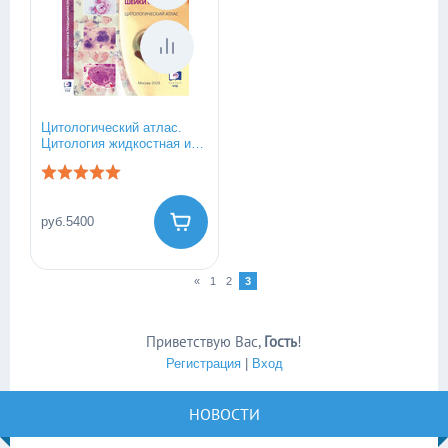
Цитологический атлас.
Цитология жидкостная и
традиционная при
заболеваниях шейки
матки. Издание 2026.
руб.5400
«
1
2
3
Приветствую Вас
,
Гость
!
Регистрация
|
Вход
НОВОСТИ