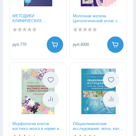
МЕТОДИКИ
Молочная железа.
КЛИНИЧЕСКИХ
Цитологический атлас с
ЛАБОРАТОРНЫХ
основами гистологической
ИССЛЕДОВАНИЙ. Том 2.
и молекулярной
Клинико-биохимические
диагностики 2024
исследования.
руб.770
руб.4000
Иммунологические
исследования.
Морфология клеток
Общеклинические
костного мозга в норме и
исследования: моча, кал,
патологии. Интерпретация
ликвор, мокрота,