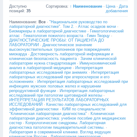
Доступно
Сортировка:
↑ Наименование
·
Цена
·
Дата
позиций
:
35
добавления
Наименование:
Все
·
"Национальное руководство по
лабораторной диагностике". Том 2.
·
Атлас осадков мочи
·
Биомаркеры в лабораторной диагностике
·
Гематологический
атлас
·
Гематология пожилого возраста
·
Гимн Творцу
·
ДИАГНОСТИЧЕСКИЕ ПРОБЫ: ОТ ПАЦИЕНТА ДО
ЛАБОРАТОРИИ
·
Диагностическое значение
высокочувствительных тропонинов при повреждениях
миокарда
·
Достоверность лабораторной информации и
клиническая безопасность пациента
·
Зачем клинической
лаборатории нужна стандартизация
·
Иммунохимический
анализ в лабораторной медицине
·
Интерпретация
лабораторных исследований при анемиях
·
Интерпретация
лабораторных исследований при атеросклерозе и его
осложнениях
·
Интерпретация лабораторных исследований при
инфекциях мужских половых желез и нарушении
репродуктивной функции
·
Интерпретация лабораторных
исследований при патологии щитовидной железы
·
ИНТЕРПРЕТАЦИЯ РЕЗУЛЬТАТОВ ЛАБОРАТОРНЫХ
ИССЛЕДОВАНИЙ
·
Качество лабораторных исследований для
эффективной диагностики
·
КИМ по специальности
"Клиническая лабораторная диагностика"
·
Клиническая
лабораторная диагностика: учебное пособие для медицинских
сестер
·
Копрологические синдромы. Лабораторная
диагностика патологии пищеварительной системы.
·
Лаборатория в современной клинике. Взгляд ведущих
клиницистов России
·
Лабораторная гематология
·