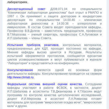
лабораториях.
Диссертационный совет
Д208.071.04 по специальности
“Клиническая лабораторная диагностика” был отрыт в РМАПО в
1997 г. Он принимает к защите докторские и кандидатские
диссертации по специальностям 14.00.46 – клиническая
лабораторная диагностика и 14.00.36 – аллергология и
иммунология. В состав Совета входят преподаватели кафедры.
Профессор В.В.Долгов – заместитель председателя, профессор
В.Т.Морозова – ученый секретарь, профессора С.А.Луговская и
И.П.Шабалова
– члены Совета.
Испытания приборов, реактивов
, контрольных материалов,
предназначенных для КДЛ, проходят постоянно на кафедре.
Мнение кафедры высоко ценится в Росздаве. Результаты
испытаний оформляются протоколом, сообщаются курсантам
циклов усовершенствования и могут публиковаться в журнале
“Лаборатория” и представляться на конференциях.
Консультирование
является одной из основных форм
деятельности кафедры. Консультирование проводится на сервере
http://www.clinlab.ru
.
Федеральная система внешней оценки качества
. Сотрудники
кафедры участвуют в работе ФСВОК, в частности, доцент
И.П.Шабалова и ассистенты Т.В.Джангирова и К.Т.Касоян ведут
программу по контролю качества цитологических исследований,
доцент И.И.Миронова и ассистент Л.А.Романова готовят
материалы для программ “микроскопия осадка мочи”, “микроскопия
кала” и других.