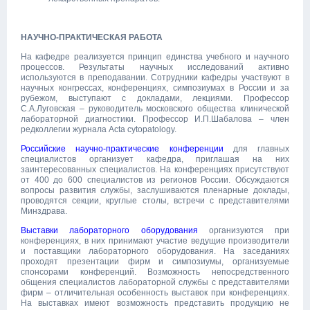
НАУЧНО-ПРАКТИЧЕСКАЯ РАБОТА
На кафедре реализуется принцип единства учебного и научного
процессов. Результаты научных исследований активно
используются в преподавании. Сотрудники кафедры участвуют в
научных конгрессах, конференциях, симпозиумах в России и за
рубежом, выступают с докладами, лекциями. Профессор
С.А.Луговская – руководитель московского общества клинической
лабораторной диагностики. Профессор И.П.Шабалова – член
редколлегии журнала Acta cytopatology.
Российские научно-практические конференции
для главных
специалистов организует кафедра, приглашая на них
заинтересованных специалистов. На конференциях присутствуют
от 400 до 600 специалистов из регионов России. Обсуждаются
вопросы развития службы, заслушиваются пленарные доклады,
проводятся секции, круглые столы, встречи с представителями
Минздрава.
Выставки лабораторного оборудования
организуются при
конференциях, в них принимают участие ведущие производители
и поставщики лабораторного оборудования. На заседаниях
проходят презентации фирм и симпозиумы, организуемые
спонсорами конференций. Возможность непосредственного
общения специалистов лабораторной службы с представителями
фирм – отличительная особенность выставок при конференциях.
На выставках имеют возможность представить продукцию не