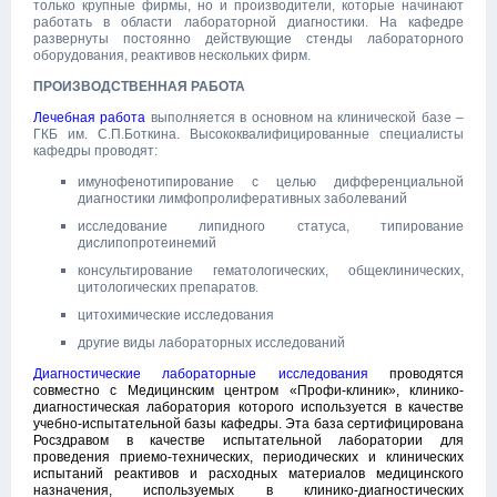
только крупные фирмы, но и производители, которые начинают
работать в области лабораторной диагностики. На кафедре
развернуты постоянно действующие стенды лабораторного
оборудования, реактивов нескольких фирм.
ПРОИЗВОДСТВЕННАЯ РАБОТА
Лечебная работа
выполняется в основном на клинической базе –
ГКБ им. С.П.Боткина. Высококвалифицированные специалисты
кафедры проводят:
имунофенотипирование с целью дифференциальной
диагностики лимфопролиферативных заболеваний
исследование липидного статуса, типирование
дислипопротеинемий
консультирование гематологических, общеклинических,
цитологических препаратов.
цитохимические исследования
другие виды лабораторных исследований
Диагностические лабораторные исследования
проводятся
совместно с Медицинским центром «Профи-клиник», клинико-
диагностическая лаборатория которого используется в качестве
учебно-испытательной базы кафедры. Эта база сертифицирована
Росздравом в качестве испытательной лаборатории для
проведения приемо-технических, периодических и клинических
испытаний реактивов и расходных материалов медицинского
назначения, используемых в клинико-диагностических