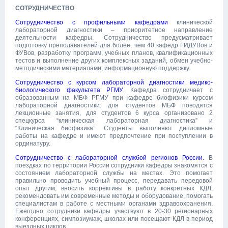
СОТРУДНИЧЕСТВО
Сотрудничество с профильными кафедрами
клинической
лабораторной диагностики – приоритетное направление
деятельности кафедры. Сотрудничество предусматривает
подготовку преподавателей для более, чем 40 кафедр ГИДУВов и
ФУВов, разработку программ, учебных планов, квалификационных
тестов и выполнение других комплексных заданий, обмен учебно-
методическими материалами, информационную поддержку.
Сотрудничество с курсом лабораторной диагностики медико-
биологического факультета РГМУ
. Кафедра сотрудничает с
образованным на МБФ РГМУ при кафедре биофизики курсом
лабораторной диагностики: для студентов МБФ поводятся
лекционные занятия, для студентов 6 курса организовано 2
спецкурса “клиническая лабораторная диагностика” и
“Клиническая биофизика”. Студенты выполняют дипломные
работы на кафедре и имеют предпочтение при поступлении в
ординатуру.
Сотрудничество с лабораторной службой регионов России.
В
поездках по территории России сотрудники кафедры знакомятся с
состоянием лабораторной службы на местах. Это помогает
правильно проводить учебный процесс, передавать передовой
опыт другим, вносить коррективы в работу конкретных КДЛ,
рекомендовать им современные методы и оборудование, помогать
специалистам в работе с местными органами здравоохранения.
Ежегодно сотрудники кафедры участвуют в 20-30 регионарных
конференциях, симпозиумаж, школах или посещают КДЛ в период
выездных циклов.