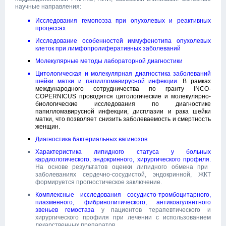
научные направления:
Исследования гемопоэза при опухолевых и реактивных
процессах
Исследование особенностей иммуфенотипа опухолевых
клеток при лимфопролиферативных заболеваний
Молекулярные методы лабораторной диагностики
Цитологическая и молекулярная диагностика заболеваний
шейки матки и папилломавирусной инфекции.
В рамках
международного сотрудничества по гранту INCO-
COPERNICUS проводятся цитологические и молекулярно-
биологические исследования по диагностике
папилломавирусной инфекции, дисплазии и рака шейки
матки, что позволяет снизить заболеваемость и смертность
женщин.
Диагностика бактериальных вагинозов
Характеристика липидного статуса у больных
кардиологического, эндокринного, хирургического профиля.
На основе результатов оценки липидного обмена при
заболеваниях сердечно-сосудистой, эндокринной, ЖКТ
формируется прогностическое заключение.
Комплексные исследования сосудисто-тромбоцитарного,
плазменного, фибринолитического, антикоагулянтного
звеньев гемостаза
у пациентов терапевтического и
хирургического профиля при лечении с использованием
лекарственных препаратов.