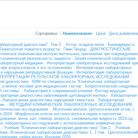
Сортировка:
↑ Наименование
·
Цена
·
Дата добавлен
бораторной диагностике". Том 2.
·
Атлас осадков мочи
·
Биомаркеры в
Гематология пожилого возраста
·
Гимн Творцу
·
ДИАГНОСТИЧЕСКИЕ
тическое значение высокочувствительных тропонинов при повреждениях
 клиническая безопасность пациента
·
Зачем клинической лаборатории
лабораторной медицине
·
Интерпретация лабораторных исследований при
при атеросклерозе и его осложнениях
·
Интерпретация лабораторных
 и нарушении репродуктивной функции
·
Интерпретация лабораторных
ТЕРПРЕТАЦИЯ РЕЗУЛЬТАТОВ ЛАБОРАТОРНЫХ ИССЛЕДОВАНИЙ
·
ой диагностики
·
КИМ по специальности "Клиническая лабораторная
: учебное пособие для медицинских сестер
·
Копрологические синдромы
й системы.
·
Лаборатория в современной клинике. Взгляд ведущих
ораторная диагностика заболеваний щитовидной железы
·
Лабораторная
·
Лабораторная диагностика нарушений гемостаза
·
Лабораторная
ие.
·
МЕТОДИКИ КЛИНИЧЕСКИХ ЛАБОРАТОРНЫХ ИССЛЕДОВАНИЙ.
логические исследования.
·
Молочная железа. Цитологический атлас с
и 2024
·
Морфология клеток костного мозга в норме и патологии.
ования: моча, кал, ликвор, мокрота, синовиальная жидкость 2021год
·
ых лабораторных исследований с использованием коммерческих
и
·
Учебник "Клиническая лабораторная диагностика" Том 2.
·
Учебник
бник «Клиническая лабораторная диагностика» 1, 2 том
·
Цитологически
олеваниях шейки матки. Издание 2026.