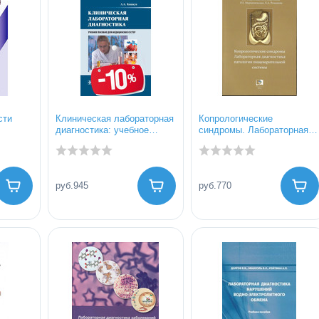
сти
Клиническая лабораторная
Копрологические
диагностика: учебное
синдромы. Лабораторная
остика"
пособие для медицинских
диагностика патологии
сестер
пищеварительной системы.
руб.945
руб.770