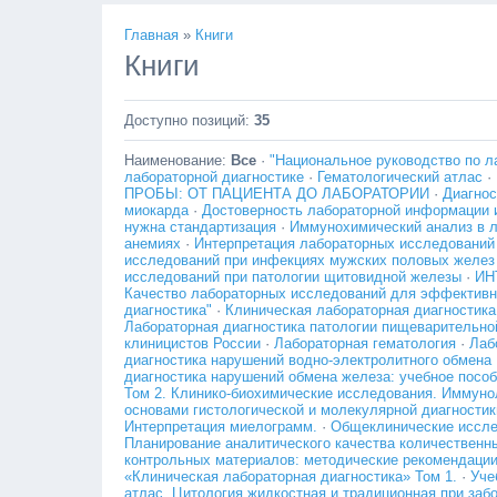
Главная
»
Книги
Книги
Доступно позиций
:
35
Наименование:
Все
·
"Национальное руководство по ла
лабораторной диагностике
·
Гематологический атлас
·
ПРОБЫ: ОТ ПАЦИЕНТА ДО ЛАБОРАТОРИИ
·
Диагнос
миокарда
·
Достоверность лабораторной информации и
нужна стандартизация
·
Иммунохимический анализ в 
анемиях
·
Интерпретация лабораторных исследований 
исследований при инфекциях мужских половых желез
исследований при патологии щитовидной железы
·
ИН
Качество лабораторных исследований для эффективн
диагностика"
·
Клиническая лабораторная диагностика
Лабораторная диагностика патологии пищеварительно
клиницистов России
·
Лабораторная гематология
·
Лаб
диагностика нарушений водно-электролитного обмена
диагностика нарушений обмена железа: учебное пособ
Том 2. Клинико-биохимические исследования. Иммуно
основами гистологической и молекулярной диагностик
Интерпретация миелограмм.
·
Общеклинические исслед
Планирование аналитического качества количественн
контрольных материалов: методические рекомендаци
«Клиническая лабораторная диагностика» Том 1.
·
Уче
атлас. Цитология жидкостная и традиционная при заб